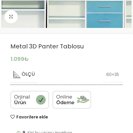
Büyütmek için tıklayın
Metal 3D Panter Tablosu
1.099
₺
ÖLÇÜ
60×35
Favorilere ekle
9
Kişi bu ürünü inceliyor.