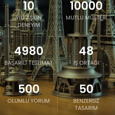
10
10000
YILI AŞKIN
MUTLU MÜŞTERİ
DENEYİM
4980
48
BAŞARILI TESLİMAT
İŞ ORTAĞI
500
50
OLUMLU YORUM
BENZERSİZ
TASARIM