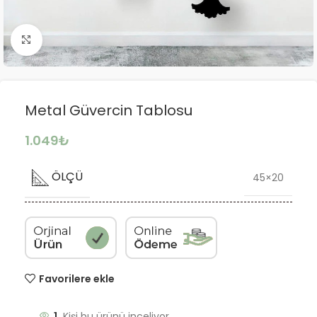
Büyütmek için tıklayın
Metal Güvercin Tablosu
1.049
₺
ÖLÇÜ
45×20
Favorilere ekle
1
Kişi bu ürünü inceliyor.