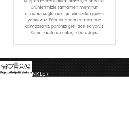
Müşteri memnuniyeti bizim için öncelikli.
Ürünlerimizle tamamen memnun
olmanızı sağlamak için elimizden geleni
yapıyoruz. Eğer bir nedenle memnun
kalmazsanız, paranızı geri iade ediyoruz.
Sizleri mutlu etmek için buradayız.
0
YARARLI LİNKLER
ağaza
Favorilerim
Sepet
Hesabım
Whatsapp
Üyelik Sözleşmesi
Satış Sonrası Hizmet
Sık Sorulan Sorular
Kişisel Verilerin Korunması
Hakkımızda
İletişim