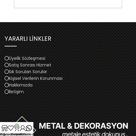
YARARLI LİNKLER
Üyelik Sözleşmesi
Satış Sonrası Hizmet
Sık Sorulan Sorular
Kişisel Verilerin Korunması
Hakkımızda
İletişim
0
ağaza
Favorilerim
Sepet
Hesabım
Whatsapp