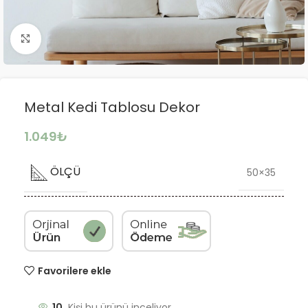
Büyütmek için tıklayın
Metal Kedi Tablosu Dekor
1.049
₺
ÖLÇÜ
50×35
Favorilere ekle
10
Kişi bu ürünü inceliyor.