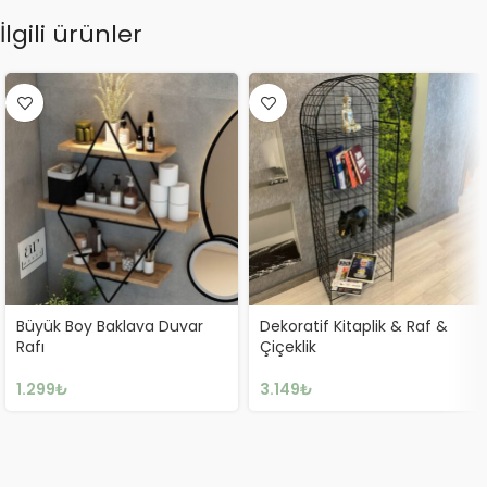
İlgili ürünler
Büyük Boy Baklava Duvar
Dekoratif Kitaplik & Raf &
Rafı
Çiçeklik
1.299
₺
3.149
₺